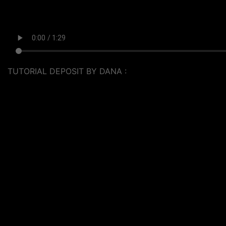
TUTORIAL DEPOSIT BY DANA :