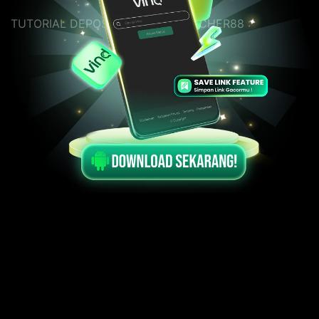
TUTORIAL DEPOSIT DENGAN VOUCHER88 :