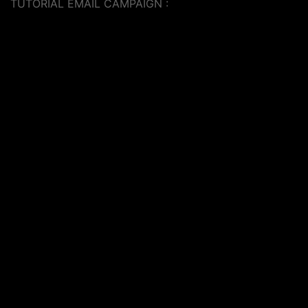
TUTORIAL EMAIL CAMPAIGN :