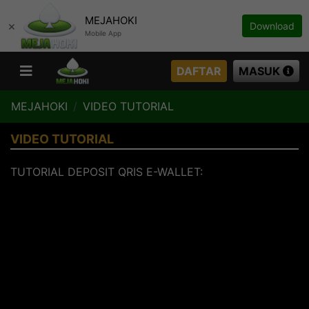
MEJAHOKI
×
Download
Mobile App
DAFTAR
MASUK
MEJAHOKI
VIDEO TUTORIAL
VIDEO TUTORIAL
TUTORIAL DEPOSIT QRIS E-WALLET: