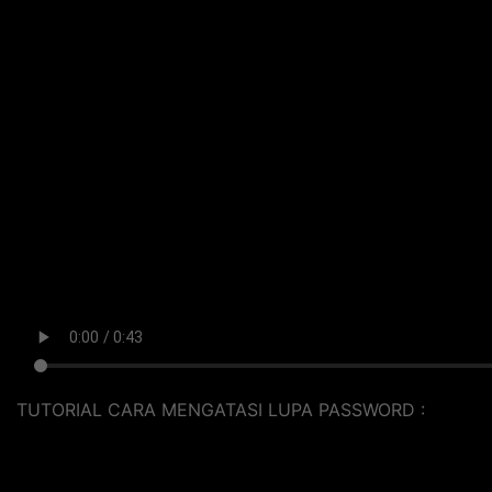
TUTORIAL CARA MENGATASI LUPA PASSWORD :