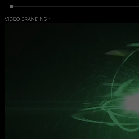
VIDEO BRANDING :