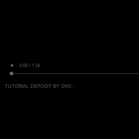
TUTORIAL DEPOSIT BY OVO :